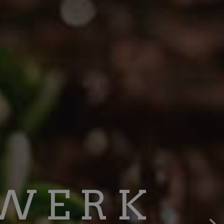
K
RWERK