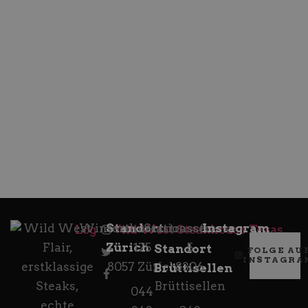
Wild West
Winterthurerstrasse
Standort
Stationsstrasse
Instagram
Flair,
Zürich
175
5
Standort
FOLGE AU
INSTAGRA
erstklassige
8057 Zürich
8306
Brüttisellen
Steaks,
Brüttisellen
044
echte