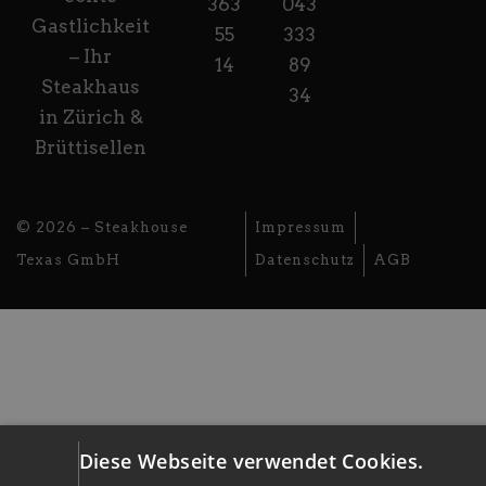
363
043
Gastlichkeit
55
333
– Ihr
14
89
Steakhaus
34
in Zürich &
Brüttisellen
© 2026 – Steakhouse
Impressum
Texas GmbH
Datenschutz
AGB
Diese Webseite verwendet Cookies.